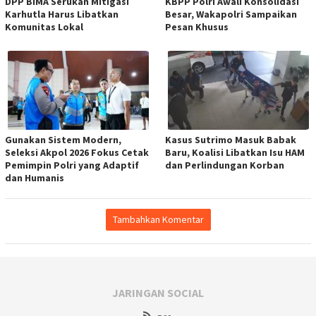
DPP BIMA Serukan Mitigasi
KBPP Polri Awali Konsolidasi
Karhutla Harus Libatkan
Besar, Wakapolri Sampaikan
Komunitas Lokal
Pesan Khusus
Gunakan Sistem Modern,
Kasus Sutrimo Masuk Babak
Seleksi Akpol 2026 Fokus Cetak
Baru, Koalisi Libatkan Isu HAM
Pemimpin Polri yang Adaptif
dan Perlindungan Korban
dan Humanis
Tambahkan Komentar
JARINGAN SOCIAL