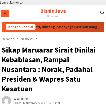
Loncat ke konten
Bisnis Java
Berita Java
as Arahan Megawati, Bintang Puspayoga Pastikan Bang Jali Teru
Konten Spesial
Beranda
Nasional
Sikap Maruarar Sirait Dinilai
Kebablasan, Rampai
Nusantara : Norak, Padahal
Presiden & Wapres Satu
Kesatuan
Superadmin
Selasa, 12 November 2024
356 Dilihat