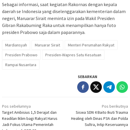
Sebagai informasi, saat kegiatan Rakornas dengan kepala
daerah se Indonesia yang diselenggarakan kementerian dalam
negeri, Maruarar Sirait meminta izin pada Wakil Presiden
Gibran Rakabuming Raka untuk menampilkan hanya foto
presiden Prabowo saja dalam paparannya.
Mardiansyah
Maruarar Sirait
Menteri Perumahan Rakyat
Presiden Prabowo
Presiden-Wapres Satu Kesatuan
Rampai Nusantara
SEBARKAN
Navigasi
Pos sebelumnya
Pos berikutnya
pos
Target Ambisius 1,5 Derajat dan
Siswa SDN 4 Baito Ikuti Trauma
Keadilan Iklim bagi Rakyat Harus
Healing oleh Dinas P3A dan Polda
Jadi Fokus Utama Pemerintah
Sultra, Intip Keseruannya