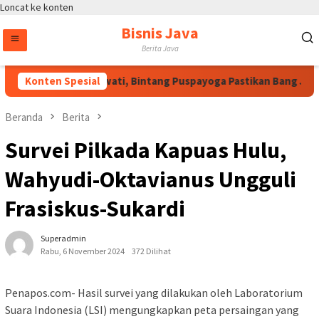
Loncat ke konten
Bisnis Java
Berita Java
tas Arahan Megawati, Bintang Puspayoga Pastikan Bang Jali Ter
Konten Spesial
Beranda
Berita
Survei Pilkada Kapuas Hulu,
Wahyudi-Oktavianus Ungguli
Frasiskus-Sukardi
Superadmin
Rabu, 6 November 2024
372 Dilihat
Penapos.com- Hasil survei yang dilakukan oleh Laboratorium
Suara Indonesia (LSI) mengungkapkan peta persaingan yang