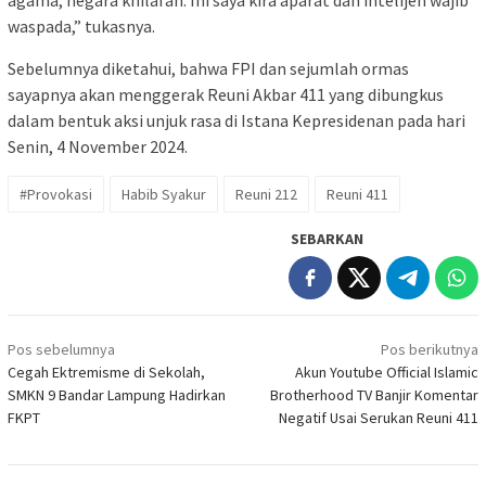
waspada,” tukasnya.
Sebelumnya diketahui, bahwa FPI dan sejumlah ormas
sayapnya akan menggerak Reuni Akbar 411 yang dibungkus
dalam bentuk aksi unjuk rasa di Istana Kepresidenan pada hari
Senin, 4 November 2024.
#Provokasi
Habib Syakur
Reuni 212
Reuni 411
SEBARKAN
Navigasi
Pos sebelumnya
Pos berikutnya
pos
Cegah Ektremisme di Sekolah,
Akun Youtube Official Islamic
SMKN 9 Bandar Lampung Hadirkan
Brotherhood TV Banjir Komentar
FKPT
Negatif Usai Serukan Reuni 411