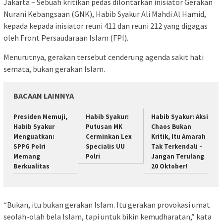
Jakarta – Sebuah kritikan pedas dilontarkan inisiator Gerakan
Nurani Kebangsaan (GNK), Habib Syakur Ali Mahdi Al Hamid,
kepada kepada inisiator reuni 411 dan reuni 212 yang digagas
oleh Front Persaudaraan Islam (FPI).
Menurutnya, gerakan tersebut cenderung agenda sakit hati
semata, bukan gerakan Islam.
BACAAN LAINNYA
Presiden Memuji,
Habib Syakur:
Habib Syakur: Aksi
Habib Syakur
Putusan MK
Chaos Bukan
Menguatkan:
Cerminkan Lex
Kritik, Itu Amarah
SPPG Polri
Specialis UU
Tak Terkendali –
Memang
Polri
Jangan Terulang
Berkualitas
20 Oktober!
“Bukan, itu bukan gerakan Islam. Itu gerakan provokasi umat
seolah-olah bela Islam, tapi untuk bikin kemudharatan,” kata