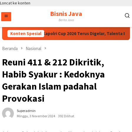
Loncat ke konten
Bisnis Java
Berita Java
Ibnu Riza Dorong Kapolri Cup 2026 Terus Digelar, Talenta E-Spo
Konten Spesial
Beranda
Nasional
Reuni 411 & 212 Dikritik,
Habib Syakur : Kedoknya
Gerakan Islam padahal
Provokasi
Superadmin
Minggu, 3 November 2024
392 Dilihat