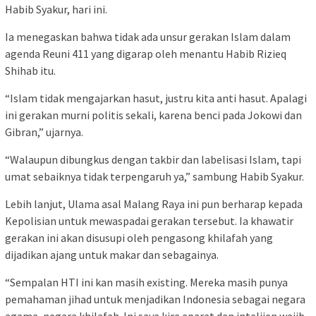
Habib Syakur, hari ini.
Ia menegaskan bahwa tidak ada unsur gerakan Islam dalam
agenda Reuni 411 yang digarap oleh menantu Habib Rizieq
Shihab itu.
“Islam tidak mengajarkan hasut, justru kita anti hasut. Apalagi
ini gerakan murni politis sekali, karena benci pada Jokowi dan
Gibran,” ujarnya.
“Walaupun dibungkus dengan takbir dan labelisasi Islam, tapi
umat sebaiknya tidak terpengaruh ya,” sambung Habib Syakur.
Lebih lanjut, Ulama asal Malang Raya ini pun berharap kepada
Kepolisian untuk mewaspadai gerakan tersebut. Ia khawatir
gerakan ini akan disusupi oleh pengasong khilafah yang
dijadikan ajang untuk makar dan sebagainya.
“Sempalan HTI ini kan masih existing. Mereka masih punya
pemahaman jihad untuk menjadikan Indonesia sebagai negara
agama, negara khilafah. Ini saya kira aparat dan intelijen wajib