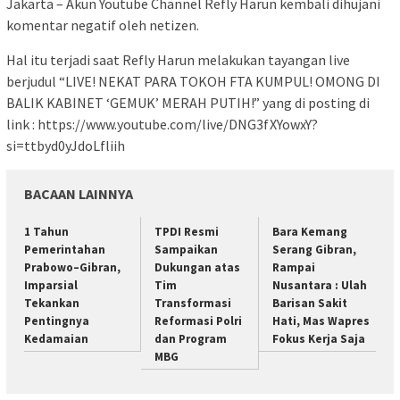
Jakarta – Akun Youtube Channel Refly Harun kembali dihujani
komentar negatif oleh netizen.
Hal itu terjadi saat Refly Harun melakukan tayangan live
berjudul “LIVE! NEKAT PARA TOKOH FTA KUMPUL! OMONG DI
BALIK KABINET ‘GEMUK’ MERAH PUTIH!” yang di posting di
link : https://www.youtube.com/live/DNG3fXYowxY?
si=ttbyd0yJdoLfliih
BACAAN LAINNYA
1 Tahun
TPDI Resmi
Bara Kemang
Pemerintahan
Sampaikan
Serang Gibran,
Prabowo–Gibran,
Dukungan atas
Rampai
Imparsial
Tim
Nusantara : Ulah
Tekankan
Transformasi
Barisan Sakit
Pentingnya
Reformasi Polri
Hati, Mas Wapres
Kedamaian
dan Program
Fokus Kerja Saja
MBG