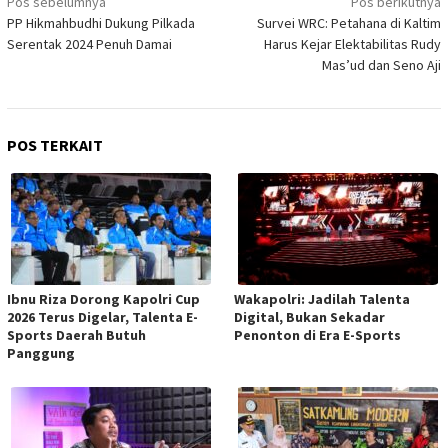
Pos sebelumnya
Pos berikutnya
pos
PP Hikmahbudhi Dukung Pilkada
Survei WRC: Petahana di Kaltim
Serentak 2024 Penuh Damai
Harus Kejar Elektabilitas Rudy
Mas’ud dan Seno Aji
POS TERKAIT
Ibnu Riza Dorong Kapolri Cup
Wakapolri: Jadilah Talenta
2026 Terus Digelar, Talenta E-
Digital, Bukan Sekadar
Sports Daerah Butuh
Penonton di Era E-Sports
Panggung