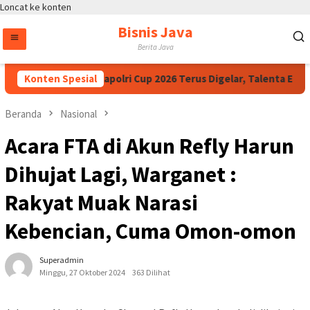
Loncat ke konten
Bisnis Java
Berita Java
Ibnu Riza Dorong Kapolri Cup 2026 Terus Digelar, Talenta E-Spo
Konten Spesial
Beranda
Nasional
Acara FTA di Akun Refly Harun
Dihujat Lagi, Warganet :
Rakyat Muak Narasi
Kebencian, Cuma Omon-omon
Superadmin
Minggu, 27 Oktober 2024
363 Dilihat