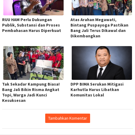
RUU HAM Perlu Dukungan
Atas Arahan Megawati,
Publik, Substansi dan Proses
Bintang Puspayoga Pastikan
Pembahasan Harus Diperkuat
Bang Jali Terus Dikawal dan
Dikembangkan
Tak Sekadar Kampung Biasa!
DPP BIMA Serukan Mitigasi
Bang Jali Bikin Risma Angkat
Karhutla Harus Libatkan
Topi, Warga Jadi Kunci
Komunitas Lokal
Kesuksesan
Tambahkan Komentar