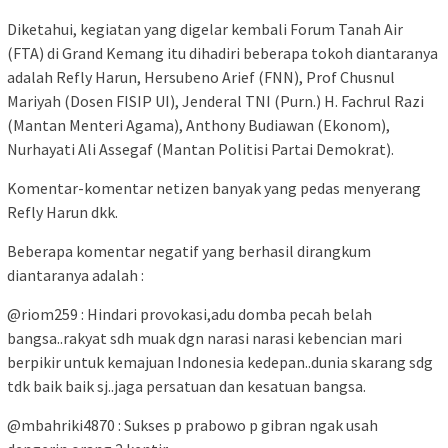
Diketahui, kegiatan yang digelar kembali Forum Tanah Air
(FTA) di Grand Kemang itu dihadiri beberapa tokoh diantaranya
adalah Refly Harun, Hersubeno Arief (FNN), Prof Chusnul
Mariyah (Dosen FISIP UI), Jenderal TNI (Purn.) H. Fachrul Razi
(Mantan Menteri Agama), Anthony Budiawan (Ekonom),
Nurhayati Ali Assegaf (Mantan Politisi Partai Demokrat).
Komentar-komentar netizen banyak yang pedas menyerang
Refly Harun dkk.
Beberapa komentar negatif yang berhasil dirangkum
diantaranya adalah :
@riom259 : Hindari provokasi,adu domba pecah belah
bangsa..rakyat sdh muak dgn narasi narasi kebencian mari
berpikir untuk kemajuan Indonesia kedepan..dunia skarang sdg
tdk baik baik sj..jaga persatuan dan kesatuan bangsa.
@mbahriki4870 : Sukses p prabowo p gibran ngak usah