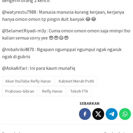
dengerin orang 2 kentir.
@watyrestu7988 : Manusia manusia kurang kerjaan, kerjanya
hanya omon omon tp pingin duit banyak 😂😂
@SelametRiyadi-m3y : Cuma omon omon omon saja mimpi lho
kalian semua sorry yee 😎😎😄😎
@mbahriki4870 : Ngapain ngumppal ngumpul ngak ngaruk
ngak di gubris
@AskaAlfari : Ini para kaum munafiq
Akun YouTube Refly Harun
Kabinet Merah Putih
Prabowo-Gibran
Refly Harun
Tokoh FTA
SEBARKAN
Navigasi