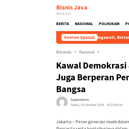
Loncat
Bisnis Java
ke
Berita Java
konten
BERITA
NASIONAL
POLHUKAM
P
 Harus Diperkuat
Atas Arahan Megawati, Bintang Puspayo
Konten Spesial
Beranda
Nasional
Kawal Demokrasi 
Juga Berperan P
Bangsa
Superadmin
Sabtu, 26 Oktober 2024
411 Dilihat
Jakarta – Peran generasi muda dala
Pancasila serta kontribusinya dala