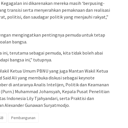
 Kegagalan ini dikarenakan mereka masih ‘berpusing-
g transisi serta menyerahkan pemaknaan dan realisasi
, politisi, dan saudagar politik yang menjauhi rakyat,”
engan mengingatkan pentingnya pemuda untuk tetap
soalan bangsa.
a ini, terutama sebagai pemuda, kita tidak boleh abai
api bangsa ini,” tutupnya.
an Wakil Ketua Umum PBNU yang juga Mantan Wakil Ketua
ad Said Ali yang membuka diskusi sebagai keynote
er di antaranya Analis Intelijen, Politik dan Keamanan
 (Purn.) Muhammad Johansyah, Kepala Pusat Penelitian
 Indonesia Lily Tjahyandari, serta Praktisi dan
n Alexander Gunawan Suryatmodjo.
SB
Pembangunan