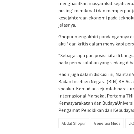
menghasilkan masyarakat sejahtera.
pusing’ menikmati dan memperpanjan
kesejahteraan ekonomi pada teknokrat
jelasnya.
Ghopur mengakhiri pandangannya d
aktif dan kritis dalam menyikapi per
“Sebagai apa pun posisi kita di bangs
pada permasalahan yang sedang dihad
Hadir juga dalam diskusi ini, Mant
Badan Intelijen Negara (BIN) KH As’
speaker. Kemudian sejumlah narasumb
Internasional Marsekal Pertama TNI
Kemasyarakatan dan BudayaUniversitas
Pengamat Pendidikan dan Kebudayaa
Abdul Ghopur
Generasi Muda
LK