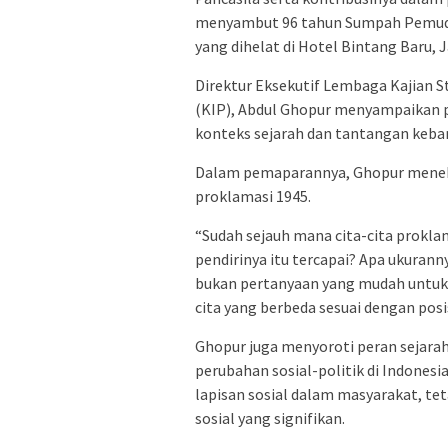
menyambut 96 tahun Sumpah Pemu
yang dihelat di Hotel Bintang Baru, J
Direktur Eksekutif Lembaga Kajian St
(KIP), Abdul Ghopur menyampaikan p
konteks sejarah dan tantangan keban
Dalam pemaparannya, Ghopur menekan
proklamasi 1945.
“Sudah sejauh mana cita-cita prokla
pendirinya itu tercapai? Apa ukurann
bukan pertanyaan yang mudah untuk d
cita yang berbeda sesuai dengan posi
Ghopur juga menyoroti peran sejara
perubahan sosial-politik di Indonesi
lapisan sosial dalam masyarakat, t
sosial yang signifikan.