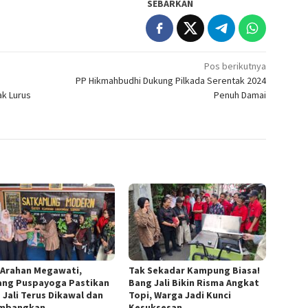
SEBARKAN
Pos berikutnya
PP Hikmahbudhi Dukung Pilkada Serentak 2024
ak Lurus
Penuh Damai
 Arahan Megawati,
Tak Sekadar Kampung Biasa!
ang Puspayoga Pastikan
Bang Jali Bikin Risma Angkat
 Jali Terus Dikawal dan
Topi, Warga Jadi Kunci
embangkan
Kesuksesan