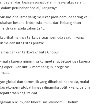
 bagian dari lapisan sosial dalam masyarakat saja…
alam perubahan sosial,” lanjutnya.
ik-nasionalisme yang melekat pada pemuda sering kali
bahan besar di Indonesia, mulai dari Kebangkitan
merdekaan pada tahun 1945.
prihatinannya terkait situasi pemuda saat ini yang
isme dan integritas politik.
 sirna bahkan terkoyak,” kata Ghopur.
ta-mata karena minimnya kompetensi, tetapi juga karena
ng diperlukan untuk membangun integritas
emuda.
gan global dan domestik yang dihadapi Indonesia, mulai
dap ekonomi global hingga dinamika politik yang belum
jahteraan bagi rakyat.
egakan hukum, dan liberalisasi ekonomi… belum