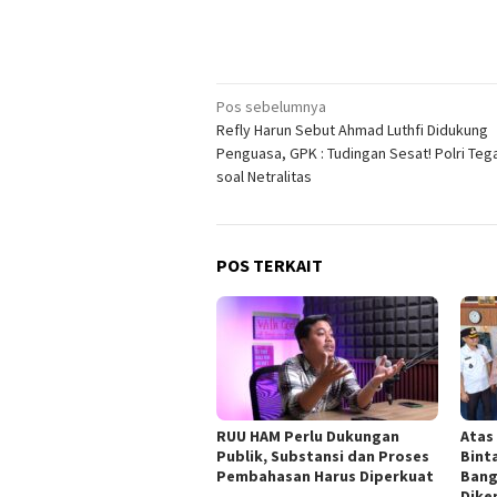
Navigasi
Pos sebelumnya
Refly Harun Sebut Ahmad Luthfi Didukung
pos
Penguasa, GPK : Tudingan Sesat! Polri Teg
soal Netralitas
POS TERKAIT
RUU HAM Perlu Dukungan
Atas
Publik, Substansi dan Proses
Bint
Pembahasan Harus Diperkuat
Bang
Dik