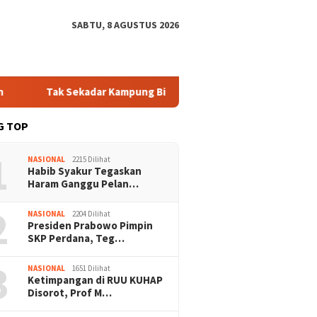
SABTU, 8 AGUSTUS 2026
Tak Sekadar Kampung Biasa! Bang Jali Bikin Risma Angkat Topi, W
G TOP
1
NASIONAL
2215 Dilihat
Habib Syakur Tegaskan
Haram Ganggu Pelan…
2
NASIONAL
2204 Dilihat
Presiden Prabowo Pimpin
SKP Perdana, Teg…
3
NASIONAL
1651 Dilihat
Ketimpangan di RUU KUHAP
Disorot, Prof M…