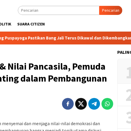
Pencarian
OLITIK
SUARA CITIZEN
ga Pastikan Bang Jali Terus Dikawal dan Dikembangkan
PALIN
& Nilai Pancasila, Pemuda
enting dalam Pembangunan
m menyemai dan menjaga nilai-nilai demokrasi dan
m pembangunan bangsa menjadi topik utama diskusi