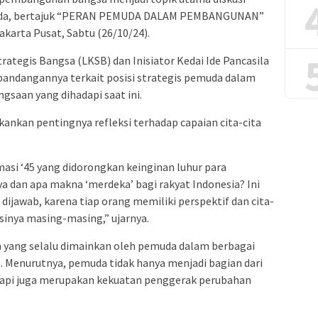
da, bertajuk “PERAN PEMUDA DALAM PEMBANGUNAN”
akarta Pusat, Sabtu (26/10/24).
rategis Bangsa (LKSB) dan Inisiator Kedai Ide Pancasila
andangannya terkait posisi strategis pemuda dalam
gsaan yang dihadapi saat ini.
kan pentingnya refleksi terhadap capaian cita-cita
masi ‘45 yang didorongkan keinginan luhur para
ya dan apa makna ‘merdeka’ bagi rakyat Indonesia? Ini
ijawab, karena tiap orang memiliki perspektif dan cita-
sinya masing-masing,” ujarnya.
h yang selalu dimainkan oleh pemuda dalam berbagai
a. Menurutnya, pemuda tidak hanya menjadi bagian dari
etapi juga merupakan kekuatan penggerak perubahan