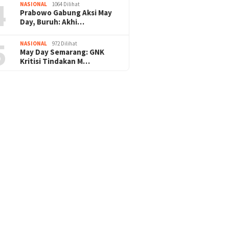
4
NASIONAL
1064 Dilihat
Prabowo Gabung Aksi May
Day, Buruh: Akhi…
5
NASIONAL
972 Dilihat
May Day Semarang: GNK
Kritisi Tindakan M…