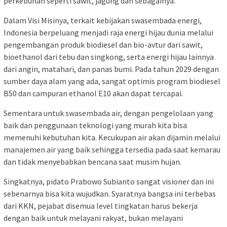
perkebunan seperti sawit, jagung dan sebagainya.
Dalam Visi Misinya, terkait kebijakan swasembada energi,
Indonesia berpeluang menjadi raja energi hijau dunia melalui
pengembangan produk biodiesel dan bio-avtur dari sawit,
bioethanol dari tebu dan singkong, serta energi hijau lainnya
dari angin, matahari, dan panas bumi. Pada tahun 2029 dengan
sumber daya alam yang ada, sangat optimis program biodiesel
B50 dan campuran ethanol E10 akan dapat tercapai.
Sementara untuk swasembada air, dengan pengelolaan yang
baik dan penggunaan teknologi yang murah kita bisa
memenuhi kebutuhan kita. Kecukupan air akan dijamin melalui
manajemen air yang baik sehingga tersedia pada saat kemarau
dan tidak menyebabkan bencana saat musim hujan.
Singkatnya, pidato Prabowo Subianto sangat visioner dan ini
sebenarnya bisa kita wujudkan. Syaratnya bangsa ini terbebas
dari KKN, pejabat disemua level tingkatan harus bekerja
dengan baik untuk melayani rakyat, bukan melayani