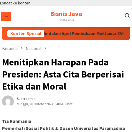
Loncat ke konten
Bisnis Java
Berita Java
igit Prabowo Hadir dalam Apel Pembukaan Muktamar XVI Tapak Suc
Konten Spesial
Beranda
Nasional
Menitipkan Harapan Pada
Presiden: Asta Cita Berperisai
Etika dan Moral
Superadmin
Minggu, 20 Oktober 2024
406 Dilihat
Tia Rahmania
Pemerhati Sosial Politik & Dosen Universitas Paramadina