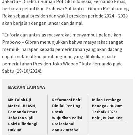
Jakarta – Direktur Rumah Politik Indonesia, Fernando Emas,
berharap pelantikan Prabowo Subianto – Gibran Rakabuming
Raka sebagai presiden dan wakil presiden periode 2024 – 2029
akan berjalan dengan lancar dan damai.
“Euforia dan antusias masyarakat menyambut pelantikan
Prabowo – Gibran menunjukkan bahwa masyarakat sangat
memiliki harapan kepada pemerintahan yang akan datang
dapat melanjutkan pembangunan yang dilakukan pada
pemerintahan Presiden Joko Widodo,” kata Fernando pada
Sabtu (19/10/2024).
BACAAN LAINNYA
MK Tolak Uji
Reformasi Polri
Inilah Lembaga
Materi UU ASN,
Dinilai Penting
Penegak Hukum
Fernando Emas:
untuk
Terbaik 2025:
Jabatan Sipil
Wujudkan Polisi
Polri, Bukan KPK
Polri Dilindungi
Profesional
Hukum
dan Akuntabel