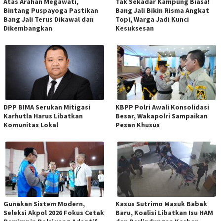
Atas Arahan Megawati,
Tak Sekadar Kampung Biasa!
Bintang Puspayoga Pastikan
Bang Jali Bikin Risma Angkat
Bang Jali Terus Dikawal dan
Topi, Warga Jadi Kunci
Dikembangkan
Kesuksesan
DPP BIMA Serukan Mitigasi
KBPP Polri Awali Konsolidasi
Karhutla Harus Libatkan
Besar, Wakapolri Sampaikan
Komunitas Lokal
Pesan Khusus
Gunakan Sistem Modern,
Kasus Sutrimo Masuk Babak
Seleksi Akpol 2026 Fokus Cetak
Baru, Koalisi Libatkan Isu HAM