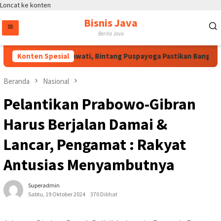
Loncat ke konten
Bisnis Java
Berita Java
Atas Arahan Megawati, Bintang Puspayoga Pastikan Bang Jali T
Konten Spesial
Beranda
Nasional
Pelantikan Prabowo-Gibran
Harus Berjalan Damai &
Lancar, Pengamat : Rakyat
Antusias Menyambutnya
Superadmin
Sabtu, 19 Oktober 2024
370 Dilihat