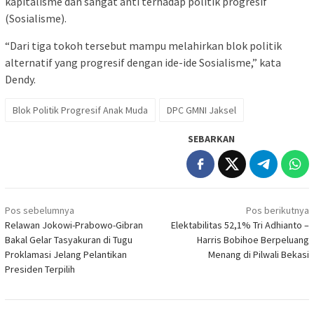
kapitalisme dan sangat anti terhadap politik progresif
(Sosialisme).
“Dari tiga tokoh tersebut mampu melahirkan blok politik
alternatif yang progresif dengan ide-ide Sosialisme,” kata
Dendy.
Blok Politik Progresif Anak Muda
DPC GMNI Jaksel
SEBARKAN
Navigasi
Pos sebelumnya
Pos berikutnya
pos
Relawan Jokowi-Prabowo-Gibran
Elektabilitas 52,1% Tri Adhianto –
Bakal Gelar Tasyakuran di Tugu
Harris Bobihoe Berpeluang
Proklamasi Jelang Pelantikan
Menang di Pilwali Bekasi
Presiden Terpilih