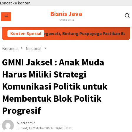
Loncat ke konten
Bisnis Java
Berita Java
Atas Arahan Megawati, Bintang Puspayoga Pastikan Bang Jal
Konten Spesial
Beranda
Nasional
GMNI Jaksel : Anak Muda
Harus Miliki Strategi
Komunikasi Politik untuk
Membentuk Blok Politik
Progresif
Superadmin
Jumat, 18 Oktober 2024
366 Dilihat