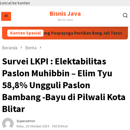
Loncat ke konten
Bisnis Java
Berita Java
 Megawati, Bintang Puspayoga Pastikan Bang Jali Terus Dikawal
Konten Spesial
Beranda
Berita
Survei LKPI : Elektabilitas
Paslon Muhibbin – Elim Tyu
58,8% Ungguli Paslon
Bambang -Bayu di Pilwali Kota
Blitar
Superadmin
Rabu, 16 Oktober 2024
343 Dilihat