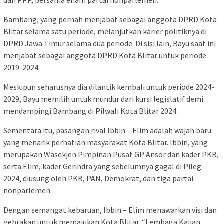
dan PPP, bersama enam partai nonparlemen.
Bambang, yang pernah menjabat sebagai anggota DPRD Kota
Blitar selama satu periode, melanjutkan karier politiknya di
DPRD Jawa Timur selama dua periode. Di sisi lain, Bayu saat ini
menjabat sebagai anggota DPRD Kota Blitar untuk periode
2019-2024.
Meskipun seharusnya dia dilantik kembali untuk periode 2024-
2029, Bayu memilih untuk mundur dari kursi legislatif demi
mendampingi Bambang di Pilwali Kota Blitar 2024.
Sementara itu, pasangan rival Ibbin – Elim adalah wajah baru
yang menarik perhatian masyarakat Kota Blitar. Ibbin, yang
merupakan Wasekjen Pimpinan Pusat GP Ansor dan kader PKB,
serta Elim, kader Gerindra yang sebelumnya gagal di Pileg
2024, diusung oleh PKB, PAN, Demokrat, dan tiga partai
nonparlemen.
Dengan semangat kebaruan, Ibbin – Elim menawarkan visi dan
gebrakan untuk memajukan Kota Blitar. “Lembaga Kajian