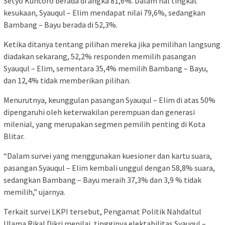
Setyo Kuncoro berada di angka 81,6%. Dalam hal tingkat
kesukaan, Syauqul – Elim mendapat nilai 79,6%, sedangkan
Bambang – Bayu berada di 52,3%.
Ketika ditanya tentang pilihan mereka jika pemilihan langsung
diadakan sekarang, 52,2% responden memilih pasangan
Syauqul – Elim, sementara 35,4% memilih Bambang – Bayu,
dan 12,4% tidak memberikan pilihan.
Menurutnya, keunggulan pasangan Syauqul – Elim di atas 50%
dipengaruhi oleh keterwakilan perempuan dan generasi
milenial, yang merupakan segmen pemilih penting di Kota
Blitar.
“Dalam survei yang menggunakan kuesioner dan kartu suara,
pasangan Syauqul – Elim kembali unggul dengan 58,8% suara,
sedangkan Bambang – Bayu meraih 37,3% dan 3,9 % tidak
memilih,” ujarnya.
Terkait survei LKPI tersebut, Pengamat Politik Nahdaltul
Ulama Rikal Dikri menilai, tingginya elektabilitas Syauqul –