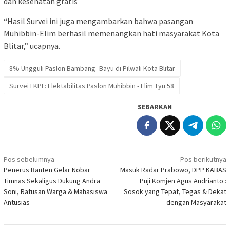
dan kesehatan gratis
“Hasil Survei ini juga mengambarkan bahwa pasangan
Muhibbin-Elim berhasil memenangkan hati masyarakat Kota
Blitar,” ucapnya.
8% Ungguli Paslon Bambang -Bayu di Pilwali Kota Blitar
Survei LKPI : Elektabilitas Paslon Muhibbin - Elim Tyu 58
SEBARKAN
Navigasi
Pos sebelumnya
Pos berikutnya
pos
Penerus Banten Gelar Nobar
Masuk Radar Prabowo, DPP KABAS
Timnas Sekaligus Dukung Andra
Puji Komjen Agus Andrianto :
Soni, Ratusan Warga & Mahasiswa
Sosok yang Tepat, Tegas & Dekat
Antusias
dengan Masyarakat