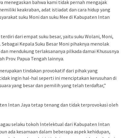
aya menegaskan bahwa kami tidak pernah mengajak
miliki keakraban, adat istiadat dan cara hidup yang
asyarakat suku Moni dan suku Mee di Kabupaten Intan
erdiri dari empat suku besar, yaitu suku Wolani, Moni,
e. Sebagai Kepala Suku Besar Moni pihaknya menolak
 dan mendukung terlaksananya pilkada damai Khususnya
yah Prov. Papua Tengah lainnya.
erupakan tindakan provokatif dari pihak yang
ak ingin hal-hal seperti ini menciptakan kerusuhan di
uara yang besar dan pemilih yang telah terdaftar,”
en Intan Jaya tetap tenang dan tidak terprovokasi oleh
agau selaku tokoh Intelektual dari Kabupaten Intan
un ada kesamaan dalam beberapa aspek kehidupan,