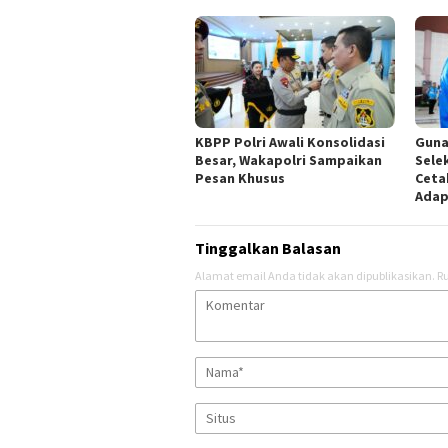
KBPP Polri Awali Konsolidasi
Guna
Besar, Wakapolri Sampaikan
Sele
Pesan Khusus
Ceta
Adap
Tinggalkan Balasan
Alamat email Anda tidak akan dipublikasikan.
Ru