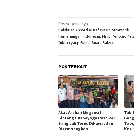
Navigasi
Pos sebelumnya
Kelakuan Ahmed Al Kaf Wasit Perampok
pos
Kemenangan Indonesia, Mirip Penolak Pel
Gibran yang Begal Suara Rakyat
POS TERKAIT
Atas Arahan Megawati,
Tak 
Bintang Puspayoga Pastikan
Bang
Bang Jali Terus Dikawal dan
Topi
Dikembangkan
Kesu