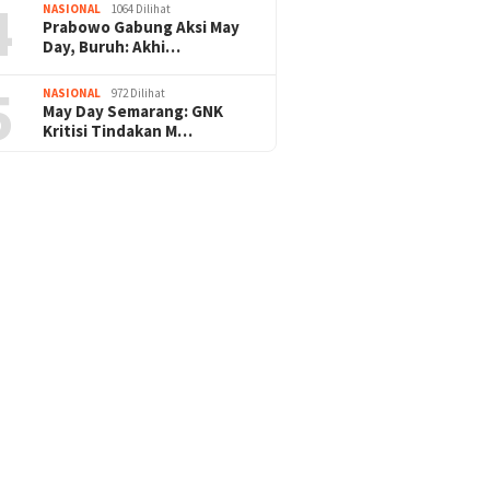
4
NASIONAL
1064 Dilihat
Prabowo Gabung Aksi May
Day, Buruh: Akhi…
5
NASIONAL
972 Dilihat
May Day Semarang: GNK
Kritisi Tindakan M…