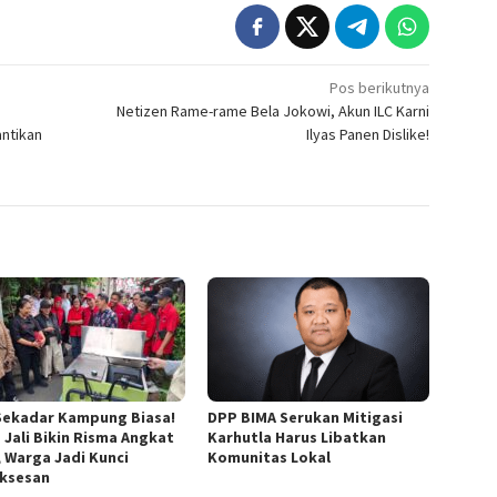
Pos berikutnya
Netizen Rame-rame Bela Jokowi, Akun ILC Karni
antikan
Ilyas Panen Dislike!
Sekadar Kampung Biasa!
DPP BIMA Serukan Mitigasi
 Jali Bikin Risma Angkat
Karhutla Harus Libatkan
, Warga Jadi Kunci
Komunitas Lokal
ksesan