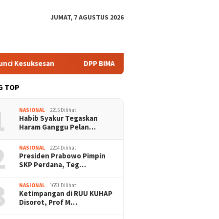
JUMAT, 7 AGUSTUS 2026
ksesan
DPP BIMA Serukan Mitigasi Karhutla Harus Libatka
G TOP
1
NASIONAL
2215 Dilihat
Habib Syakur Tegaskan
Haram Ganggu Pelan…
2
NASIONAL
2204 Dilihat
Presiden Prabowo Pimpin
SKP Perdana, Teg…
3
NASIONAL
1651 Dilihat
Ketimpangan di RUU KUHAP
Disorot, Prof M…