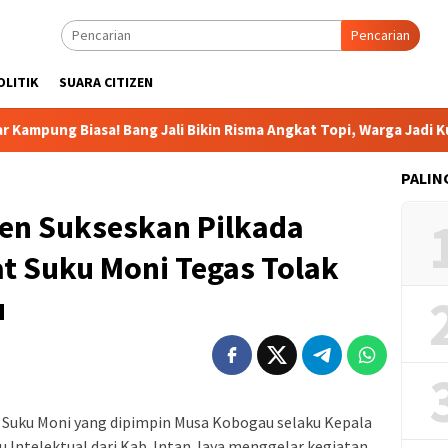
Pencarian
OLITIK
SUARA CITIZEN
Biasa! Bang Jali Bikin Risma Angkat Topi, Warga Jadi Kunci Kesu
PALIN
en Sukseskan Pilkada
t Suku Moni Tegas Tolak
u
Suku Moni yang dipimpin Musa Kobogau selaku Kepala
u Intelektual dari Kab. Intan Jaya menggelar kegiatan