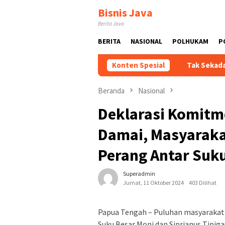
Loncat
Bisnis Java
ke
Berita Java
konten
BERITA
NASIONAL
POLHUKAM
P
li Terus Dikawal dan Dikembangkan
Konten Spesial
Tak Sekadar Kampung 
Beranda
Nasional
Deklarasi Komitm
Damai, Masyaraka
Perang Antar Suk
Superadmin
Jumat, 11 Oktober 2024
403 Dilihat
Papua Tengah – Puluhan masyarakat 
Suku Besar Moni dan Siprianus Tipiga