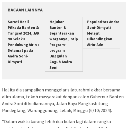
BACAAN LAINNYA
Soroti Hasil
Majukan
Popularitas Andra
Pilkada Banten &
Banten &
Soni-Dimyati
Tangsel 2024, JARI
Sejahterakan
Melejit
98 Selaku
Warganya, Intip
Dibandingkan
Pendukung Airin :
Program-
Airin-Ade
Selamat pada
program
Andra Soni-
Unggulan
Dimyati
Cagub Andra
Soni
Hal itu dia sampaikan menggelar silaturahmi akbar bersama
alim ulama, tokoh masyarakat dengan calon Gubernur Banten
Andra Soni di kediamannya, Jalan Raya Rangkasbitung-
Pandeglang, Warunggunung, Lebak, Minggu (6/10/2024).
“Dalam waktu kurang lebih dua bulan lagi dalam rangka