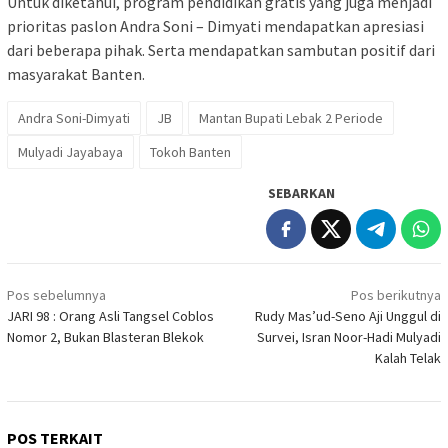
Untuk diketahui, program pendidikan gratis yang juga menjadi
prioritas paslon Andra Soni – Dimyati mendapatkan apresiasi
dari beberapa pihak. Serta mendapatkan sambutan positif dari
masyarakat Banten.
Andra Soni-Dimyati
JB
Mantan Bupati Lebak 2 Periode
Mulyadi Jayabaya
Tokoh Banten
SEBARKAN
Navigasi
Pos sebelumnya
Pos berikutnya
pos
JARI 98 : Orang Asli Tangsel Coblos
Rudy Mas’ud-Seno Aji Unggul di
Nomor 2, Bukan Blasteran Blekok
Survei, Isran Noor-Hadi Mulyadi
Kalah Telak
POS TERKAIT