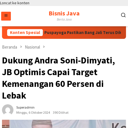
Loncat ke konten
Bisnis Java
Berita Java
egawati, Bintang Puspayoga Pastikan Bang Jali Terus Dikawal d
Konten Spesial
Beranda
Nasional
Dukung Andra Soni-Dimyati,
JB Optimis Capai Target
Kemenangan 60 Persen di
Lebak
Superadmin
Minggu, 6 Oktober 2024
390 Dilihat