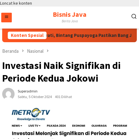
Loncat ke konten
Bisnis Java
Berita Java
s Arahan Megawati, Bintang Puspayoga Pastikan Bang Jali Terus
Konten Spesial
Beranda
Nasional
Investasi Naik Signifikan di
Periode Kedua Jokowi
Superadmin
Sabtu, 5 Oktober 2024
401 Dilihat