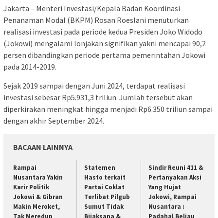
Jakarta – Menteri Investasi/Kepala Badan Koordinasi
Penanaman Modal (BKPM) Rosan Roeslani menuturkan
realisasi investasi pada periode kedua Presiden Joko Widodo
(Jokowi) mengalami lonjakan signifikan yakni mencapai 90,2
persen dibandingkan periode pertama pemerintahan Jokowi
pada 2014-2019.
Sejak 2019 sampai dengan Juni 2024, terdapat realisasi
investasi sebesar Rp5.931,3 triliun. Jumlah tersebut akan
diperkirakan meningkat hingga menjadi Rp6.350 triliun sampai
dengan akhir September 2024.
BACAAN LAINNYA
Rampai
Statemen
Sindir Reuni 411 &
Nusantara Yakin
Hasto terkait
Pertanyakan Aksi
Karir Politik
Partai Coklat
Yang Hujat
Jokowi & Gibran
Terlibat Pilgub
Jokowi, Rampai
Makin Meroket,
Sumut Tidak
Nusantara :
Tak Meredup
Bijaksana &
Padahal Beliau