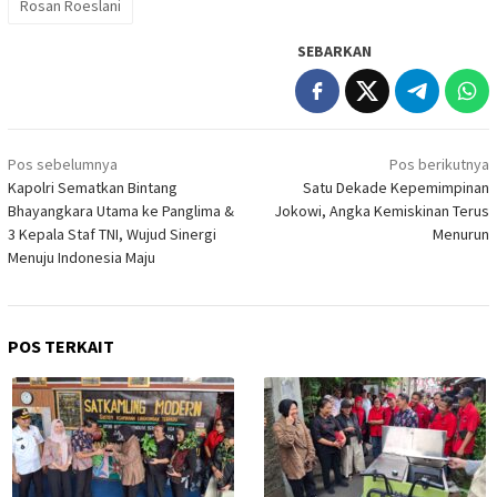
Rosan Roeslani
SEBARKAN
Navigasi
Pos sebelumnya
Pos berikutnya
pos
Kapolri Sematkan Bintang
Satu Dekade Kepemimpinan
Bhayangkara Utama ke Panglima &
Jokowi, Angka Kemiskinan Terus
3 Kepala Staf TNI, Wujud Sinergi
Menurun
Menuju Indonesia Maju
POS TERKAIT