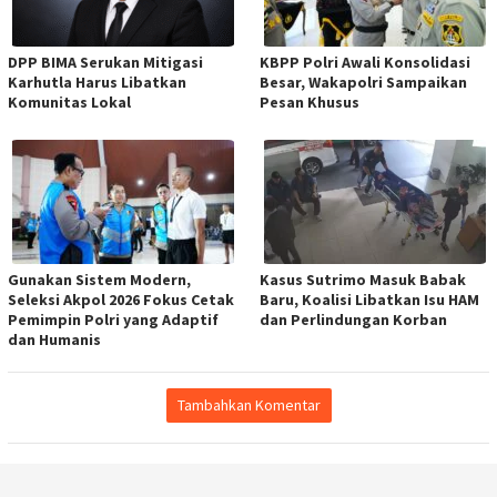
DPP BIMA Serukan Mitigasi
KBPP Polri Awali Konsolidasi
Karhutla Harus Libatkan
Besar, Wakapolri Sampaikan
Komunitas Lokal
Pesan Khusus
Gunakan Sistem Modern,
Kasus Sutrimo Masuk Babak
Seleksi Akpol 2026 Fokus Cetak
Baru, Koalisi Libatkan Isu HAM
Pemimpin Polri yang Adaptif
dan Perlindungan Korban
dan Humanis
Tambahkan Komentar