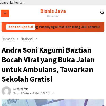
Loncat ke konten
Bisnis Java
Berita Java
 Megawati, Bintang Puspayoga Pastikan Bang Jali Terus Dikawal
Konten Spesial
Beranda
Nasional
Andra Soni Kagumi Baztian
Bocah Viral yang Buka Jalan
untuk Ambulans, Tawarkan
Sekolah Gratis!
Superadmin
Rabu, 2 Oktober 2024
384 Dilihat