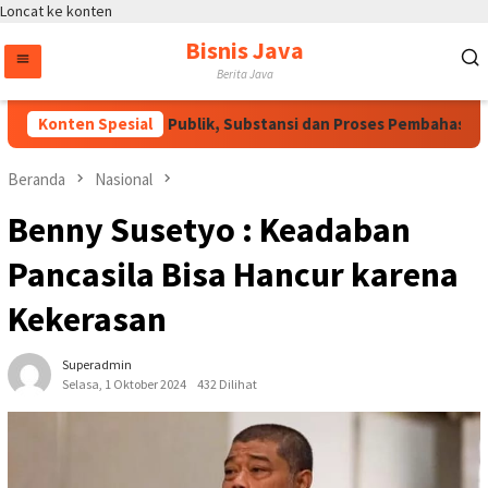
Loncat ke konten
Bisnis Java
Berita Java
M Perlu Dukungan Publik, Substansi dan Proses Pembahasan Har
Konten Spesial
Beranda
Nasional
Benny Susetyo : Keadaban
Pancasila Bisa Hancur karena
Kekerasan
Superadmin
Selasa, 1 Oktober 2024
432 Dilihat