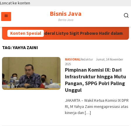
Loncat ke konten
Bisnis Java
Berita Java
Konten Spesial
Kapolri Jenderal Listyo Sigit Prabowo Hadir dalam Ap
TAG:
YAHYA ZAINI
NASIONAL
Redaktur
Jumat, 14 November
2025
Pimpinan Komisi IX: Dari
Infrastruktur hingga Mutu
Pangan, SPPG Polri Paling
Unggul
JAKARTA – Wakil Ketua Komisi IX DPR
RI, M Yahya Zaini mengapresiasi atas
kinerja dan […]