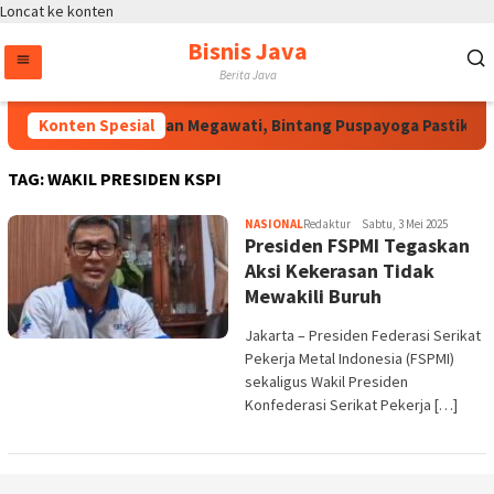
Loncat ke konten
Bisnis Java
Berita Java
Konten Spesial
Atas Arahan Megawati, Bintang Puspayoga Pastikan B
TAG:
WAKIL PRESIDEN KSPI
NASIONAL
Redaktur
Sabtu, 3 Mei 2025
Presiden FSPMI Tegaskan
Aksi Kekerasan Tidak
Mewakili Buruh
Jakarta – Presiden Federasi Serikat
Pekerja Metal Indonesia (FSPMI)
sekaligus Wakil Presiden
Konfederasi Serikat Pekerja […]