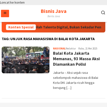
Loncat ke konten
Bisnis Java
Berita Java
Konten Spesial
Wakapolri: Jadilah Talenta Digital, Bukan Sekadar Penonto
TAG:
UNJUK RASA MAHASISWA DI BALAI KOTA JAKARTA
NASIONAL
Redaktur
Rabu, 21 Mei 2025
Balai Kota Jakarta
Memanas, 93 Massa Aksi
Diamankan Polisi
Jakarta – Aksi unjuk rasa
sekelompok mahasiswa di Balai
Kota DKI Jakarta ricuh hingga
berujung […]