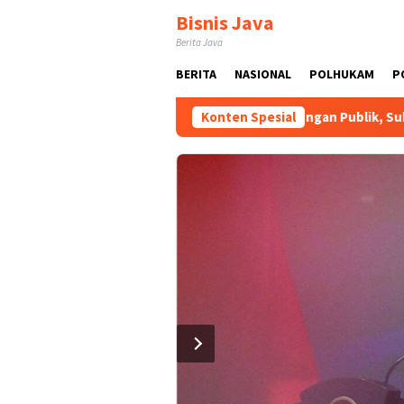
Loncat
Bisnis Java
ke
Berita Java
konten
BERITA
NASIONAL
POLHUKAM
P
i Era E-Sports
RUU HAM Perlu Dukungan Publik, Substans
Konten Spesial