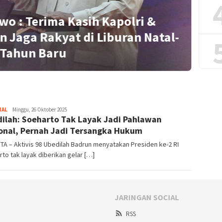
wo : Terima Kasih Kapolri &
n Jaga Rakyat di Liburan Natal-
S
Tahun Baru
NAL
Redaktur
Minggu, 26 Oktober 2025
ilah: Soeharto Tak Layak Jadi Pahlawan
onal, Pernah Jadi Tersangka Hukum
A – Aktivis 98 Ubedilah Badrun menyatakan Presiden ke-2 RI
to tak layak diberikan gelar […]
JARINGAN SOCIAL
RSS