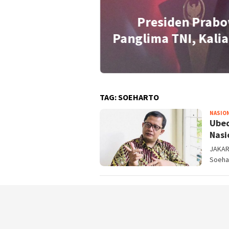
Presiden Prabo
idensial Soal
Panglima TNI, Kalia
TAG:
SOEHARTO
NASIO
Ubed
Nasi
JAKART
Soehar