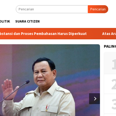
Pencarian
OLITIK
SUARA CITIZEN
i dan Proses Pembahasan Harus Diperkuat
Atas Arahan M
PALIN