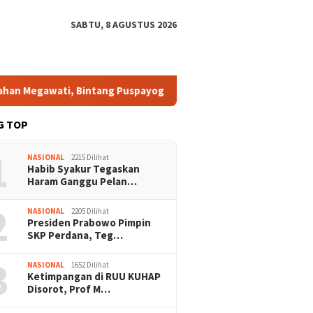
SABTU, 8 AGUSTUS 2026
egawati, Bintang Puspayoga Pastikan Bang Jali Terus Dikawal 
G TOP
1
NASIONAL
2215 Dilihat
Habib Syakur Tegaskan
Haram Ganggu Pelan…
2
NASIONAL
2205 Dilihat
Presiden Prabowo Pimpin
SKP Perdana, Teg…
3
NASIONAL
1652 Dilihat
Ketimpangan di RUU KUHAP
Disorot, Prof M…