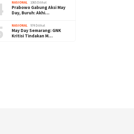
4
NASIONAL
1065 Dilihat
Prabowo Gabung Aksi May
Pengamanan Natal & Mudik Nataru Be
Day, Buruh: Akhi…
ukses, Umat Kristiani Apresiasi : Teri
5
NASIONAL
974 Dilihat
Polri
May Day Semarang: GNK
Kritisi Tindakan M…