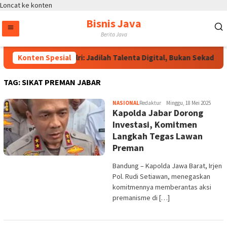
Loncat ke konten
Bisnis Java
Berita Java
Konten Spesial
Wakapolri: Jadilah Talenta Digital, Bukan Sekadar P
TAG:
SIKAT PREMAN JABAR
NASIONAL
Redaktur
Minggu, 18 Mei 2025
Kapolda Jabar Dorong
Investasi, Komitmen
Langkah Tegas Lawan
Preman
Bandung – Kapolda Jawa Barat, Irjen
Pol. Rudi Setiawan, menegaskan
komitmennya memberantas aksi
premanisme di […]