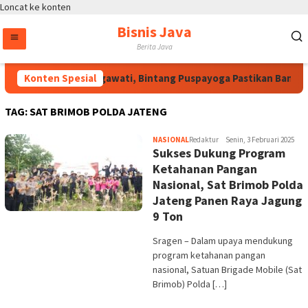
Loncat ke konten
Bisnis Java
Berita Java
Atas Arahan Megawati, Bintang Puspayoga Pastikan Bang Ja
Konten Spesial
TAG:
SAT BRIMOB POLDA JATENG
NASIONAL
Redaktur
Senin, 3 Februari 2025
Sukses Dukung Program
Ketahanan Pangan
Nasional, Sat Brimob Polda
Jateng Panen Raya Jagung
9 Ton
Sragen – Dalam upaya mendukung
program ketahanan pangan
nasional, Satuan Brigade Mobile (Sat
Brimob) Polda […]