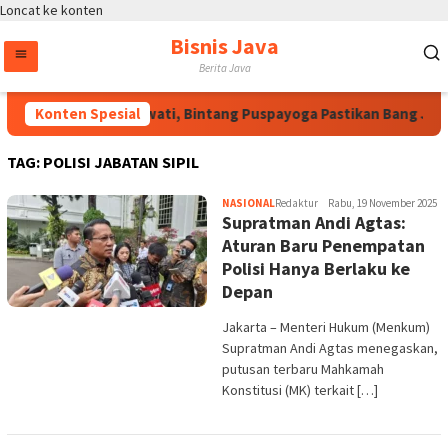
Loncat ke konten
Bisnis Java
Berita Java
Atas Arahan Megawati, Bintang Puspayoga Pastikan Bang Jali
Konten Spesial
TAG:
POLISI JABATAN SIPIL
NASIONAL
Redaktur
Rabu, 19 November 2025
Supratman Andi Agtas:
Aturan Baru Penempatan
Polisi Hanya Berlaku ke
Depan
Jakarta – Menteri Hukum (Menkum)
Supratman Andi Agtas menegaskan,
putusan terbaru Mahkamah
Konstitusi (MK) terkait […]