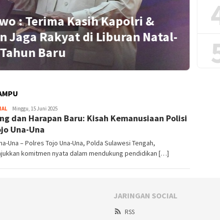
wo : Terima Kasih Kapolri &
n Jaga Rakyat di Liburan Natal-
S
Tahun Baru
MAMPU
NAL
Redaktur
Minggu, 15 Juni 2025
ng dan Harapan Baru: Kisah Kemanusiaan Polisi
ojo Una-Una
na-Una – Polres Tojo Una-Una, Polda Sulawesi Tengah,
jukkan komitmen nyata dalam mendukung pendidikan […]
JARINGAN SOCIAL
RSS