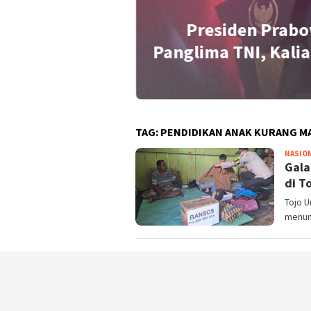
Presiden Prabo
idensial Soal
Panglima TNI, Kalia
TAG:
PENDIDIKAN ANAK KURANG 
NASIO
Gala
di T
Tojo U
menun