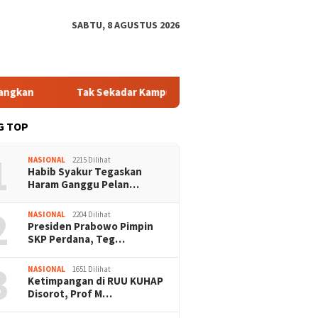
SABTU, 8 AGUSTUS 2026
Tak Sekadar Kampung Biasa! Bang Jali Bikin Risma Angka
G TOP
1
NASIONAL
2215 Dilihat
Habib Syakur Tegaskan
Haram Ganggu Pelan…
2
NASIONAL
2204 Dilihat
Presiden Prabowo Pimpin
SKP Perdana, Teg…
3
NASIONAL
1651 Dilihat
Ketimpangan di RUU KUHAP
Disorot, Prof M…