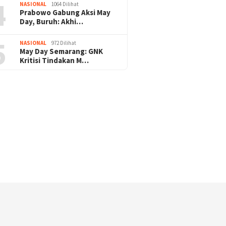
4
NASIONAL
1064 Dilihat
Prabowo Gabung Aksi May
Pengamanan Natal & Mudik Nataru Be
Day, Buruh: Akhi…
ukses, Umat Kristiani Apresiasi : Teri
5
NASIONAL
972 Dilihat
Polri
May Day Semarang: GNK
Kritisi Tindakan M…