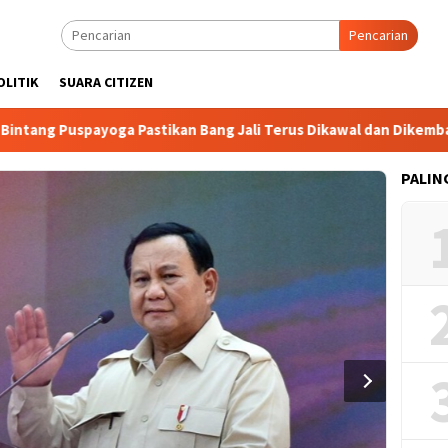
Pencarian
OLITIK
SUARA CITIZEN
g Puspayoga Pastikan Bang Jali Terus Dikawal dan Dikembangkan
PALIN