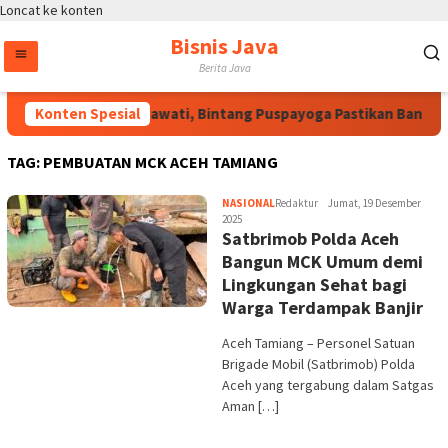
Loncat ke konten
Bisnis Java
Berita Java
Atas Arahan Megawati, Bintang Puspayoga Pastikan Bang Ja
Konten Spesial
TAG:
PEMBUATAN MCK ACEH TAMIANG
NASIONAL
Redaktur
Jumat, 19 Desember
2025
Satbrimob Polda Aceh
Bangun MCK Umum demi
Lingkungan Sehat bagi
Warga Terdampak Banjir
Aceh Tamiang – Personel Satuan
Brigade Mobil (Satbrimob) Polda
Aceh yang tergabung dalam Satgas
Aman […]