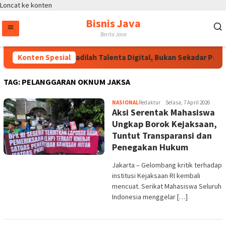
Loncat ke konten
Bisnis Java
Berita Java
Konten Spesial
Wakapolri: Jadilah Talenta Digital, Bukan Sekadar Penon
TAG:
PELANGGARAN OKNUM JAKSA
NASIONAL
Redaktur
Selasa, 7 April 2026
Aksi Serentak Mahasiswa
Ungkap Borok Kejaksaan,
Tuntut Transparansi dan
Penegakan Hukum
Jakarta – Gelombang kritik terhadap
institusi Kejaksaan RI kembali
mencuat. Serikat Mahasiswa Seluruh
Indonesia menggelar […]