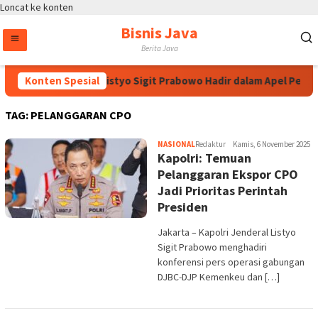
Loncat ke konten
Bisnis Java
Berita Java
Kapolri Jenderal Listyo Sigit Prabowo Hadir dalam Apel Pemb
Konten Spesial
TAG:
PELANGGARAN CPO
NASIONAL
Redaktur
Kamis, 6 November 2025
Kapolri: Temuan
Pelanggaran Ekspor CPO
Jadi Prioritas Perintah
Presiden
Jakarta – Kapolri Jenderal Listyo
Sigit Prabowo menghadiri
konferensi pers operasi gabungan
DJBC-DJP Kemenkeu dan […]