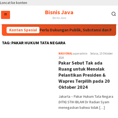
Loncat ke konten
Bisnis Java
Berita Java
Konten Spesial
RUU HAM Perlu Dukungan Publik, Substansi dan Pros
TAG:
PAKAR HUKUM TATA NEGARA
NASIONAL
superadmin
Selasa, 15 Oktober
2024
Pakar Sebut Tak ada
Ruang untuk Menolak
Pelantikan Presiden &
Wapres Terpilih pada 20
Oktober 2024
Jakarta – Pakar Hukum Tata Negara
(HTN) STIH IBLAM Dr Radian Syam
menegaskan bahwa tidak […]