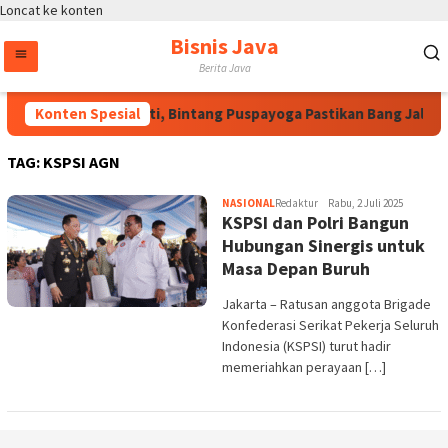
Loncat ke konten
Bisnis Java
Berita Java
Atas Arahan Megawati, Bintang Puspayoga Pastikan Bang Jali T
Konten Spesial
TAG:
KSPSI AGN
NASIONAL
Redaktur
Rabu, 2 Juli 2025
KSPSI dan Polri Bangun
Hubungan Sinergis untuk
Masa Depan Buruh
Jakarta – Ratusan anggota Brigade
Konfederasi Serikat Pekerja Seluruh
Indonesia (KSPSI) turut hadir
memeriahkan perayaan […]