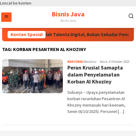
Loncat ke konten
Bisnis Java
Berita Java
Konten Spesial
Wakapolri: Jadilah Talenta Digital, Bukan Sekadar Penonton
TAG:
KORBAN PESANTREN AL KHOZINY
NASIONAL
Redaktur
Senin, 6 Oktober 2025
Peran Krusial Samapta
dalam Penyelamatan
Korban Al Khoziny
Sidoarjo – Upaya penyelamatan
korban reruntuhan Pesantren Al
Khoziny memasuki hari keenam,
Senin (6/10/2025). Personel […]