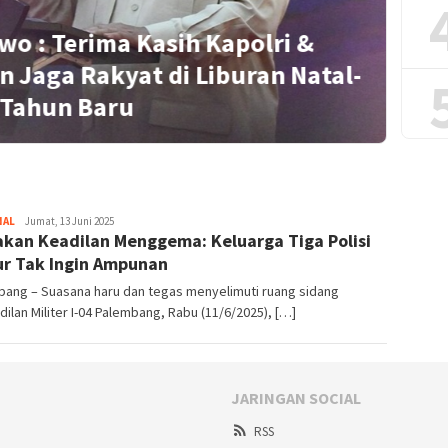
wo : Terima Kasih Kapolri &
n Jaga Rakyat di Liburan Natal-
S
Tahun Baru
NAL
Redaktur
Jumat, 13 Juni 2025
akan Keadilan Menggema: Keluarga Tiga Polisi
r Tak Ingin Ampunan
bang – Suasana haru dan tegas menyelimuti ruang sidang
ilan Militer I-04 Palembang, Rabu (11/6/2025), […]
JARINGAN SOCIAL
RSS