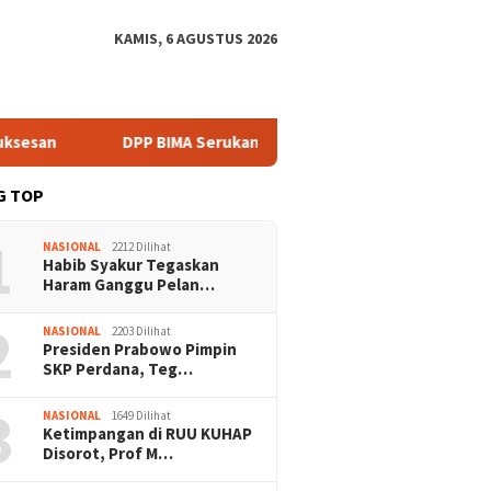
KAMIS, 6 AGUSTUS 2026
an
DPP BIMA Serukan Mitigasi Karhutla Harus Libatkan Ko
G TOP
1
NASIONAL
2212 Dilihat
Habib Syakur Tegaskan
Haram Ganggu Pelan…
2
NASIONAL
2203 Dilihat
Presiden Prabowo Pimpin
SKP Perdana, Teg…
3
NASIONAL
1649 Dilihat
Ketimpangan di RUU KUHAP
Disorot, Prof M…