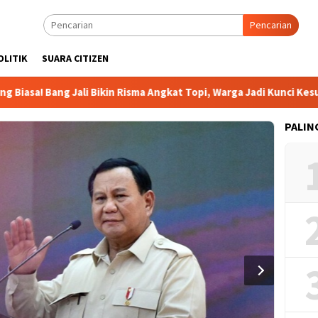
Pencarian
OLITIK
SUARA CITIZEN
! Bang Jali Bikin Risma Angkat Topi, Warga Jadi Kunci Kesukses
PALIN