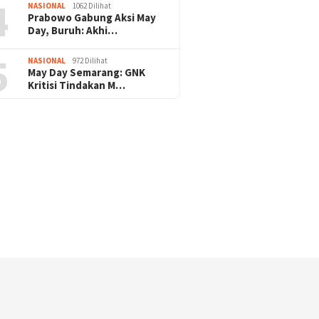
4
NASIONAL
1062 Dilihat
Prabowo Gabung Aksi May
Pengamanan Natal & Mudik Nataru Be
Day, Buruh: Akhi…
ukses, Umat Kristiani Apresiasi : Teri
5
NASIONAL
972 Dilihat
Polri
May Day Semarang: GNK
Kritisi Tindakan M…