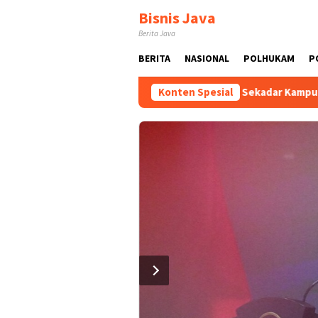
Loncat
Bisnis Java
ke
Berita Java
konten
BERITA
NASIONAL
POLHUKAM
P
erus Dikawal dan Dikembangkan
Konten Spesial
Tak Sekadar Kampung Biasa