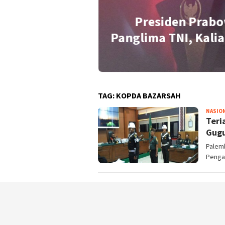
Presiden Prabo
idensial Soal
Panglima TNI, Kalia
TAG:
KOPDA BAZARSAH
NASIO
Teri
Gugu
Palem
Pengad