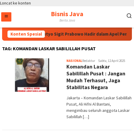
Loncat ke konten
Bisnis Java
Berita Java
Kapolri Jenderal Listyo Sigit Prabowo Hadir dalam Apel Pembu
Konten Spesial
TAG:
KOMANDAN LASKAR SABILILLAH PUSAT
NASIONAL
Redaktur
Sabtu, 12 April 2025
Komandan Laskar
Sabilillah Pusat : Jangan
Mudah Terhasut, Jaga
Stabilitas Negara
Jakarta – Komandan Laskar Sabilillah
Pusat, Ali Hifni Al Bantani,
mengimbau seluruh anggota Laskar
Sabilillah […]