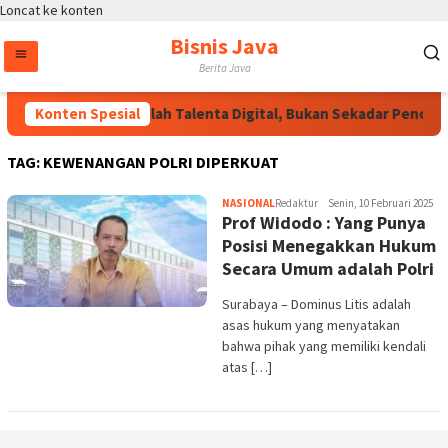
Loncat ke konten
Bisnis Java
Berita Java
Konten Spesial
Wakapolri: Jadilah Talenta Digital, Bukan Sekadar Penonton
TAG:
KEWENANGAN POLRI DIPERKUAT
NASIONAL
Redaktur
Senin, 10 Februari 2025
Prof Widodo : Yang Punya
Posisi Menegakkan Hukum
Secara Umum adalah Polri
Surabaya – Dominus Litis adalah
asas hukum yang menyatakan
bahwa pihak yang memiliki kendali
atas […]