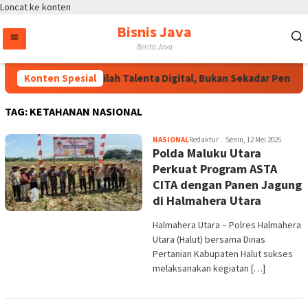
Loncat ke konten
Bisnis Java
Berita Java
Konten Spesial
Wakapolri: Jadilah Talenta Digital, Bukan Sekadar Penonto
TAG:
KETAHANAN NASIONAL
NASIONAL
Redaktur
Senin, 12 Mei 2025
Polda Maluku Utara
Perkuat Program ASTA
CITA dengan Panen Jagung
di Halmahera Utara
Halmahera Utara – Polres Halmahera
Utara (Halut) bersama Dinas
Pertanian Kabupaten Halut sukses
melaksanakan kegiatan […]