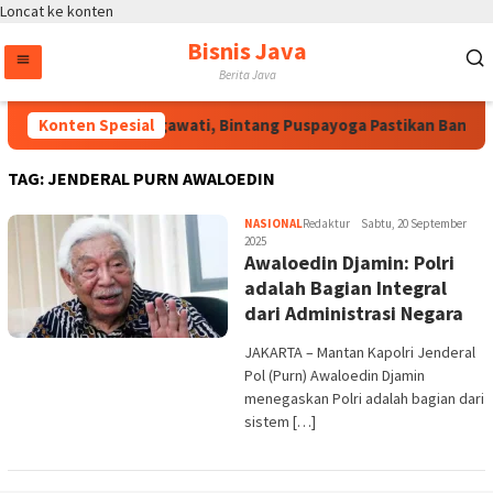
Loncat ke konten
Bisnis Java
Berita Java
Atas Arahan Megawati, Bintang Puspayoga Pastikan Bang Ja
Konten Spesial
TAG:
JENDERAL PURN AWALOEDIN
NASIONAL
Redaktur
Sabtu, 20 September
2025
Awaloedin Djamin: Polri
adalah Bagian Integral
dari Administrasi Negara
JAKARTA – Mantan Kapolri Jenderal
Pol (Purn) Awaloedin Djamin
menegaskan Polri adalah bagian dari
sistem […]