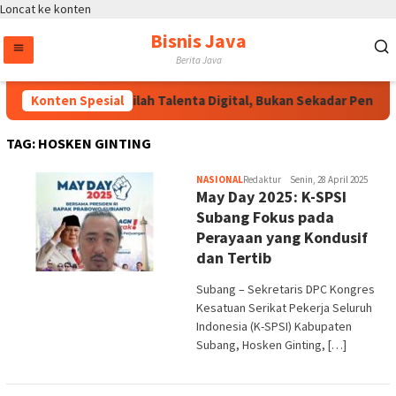
Loncat ke konten
Bisnis Java
Berita Java
Konten Spesial
Wakapolri: Jadilah Talenta Digital, Bukan Sekadar Penonto
TAG:
HOSKEN GINTING
NASIONAL
Redaktur
Senin, 28 April 2025
May Day 2025: K-SPSI
Subang Fokus pada
Perayaan yang Kondusif
dan Tertib
Subang – Sekretaris DPC Kongres
Kesatuan Serikat Pekerja Seluruh
Indonesia (K-SPSI) Kabupaten
Subang, Hosken Ginting, […]