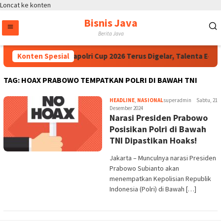
Loncat ke konten
Bisnis Java
Berita Java
Ibnu Riza Dorong Kapolri Cup 2026 Terus Digelar, Talenta E-S
Konten Spesial
TAG:
HOAX PRABOWO TEMPATKAN POLRI DI BAWAH TNI
HEADLINE
,
NASIONAL
superadmin
Sabtu, 21
Desember 2024
Narasi Presiden Prabowo
Posisikan Polri di Bawah
TNI Dipastikan Hoaks!
Jakarta – Munculnya narasi Presiden
Prabowo Subianto akan
menempatkan Kepolisian Republik
Indonesia (Polri) di Bawah […]