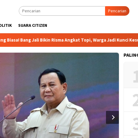
Pencarian
OLITIK
SUARA CITIZEN
sa! Bang Jali Bikin Risma Angkat Topi, Warga Jadi Kunci Kesukse
PALIN