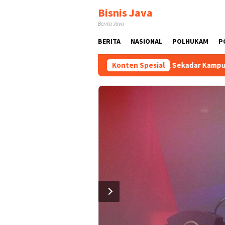
Loncat
Bisnis Java
ke
Berita Java
konten
BERITA
NASIONAL
POLHUKAM
P
Terus Dikawal dan Dikembangkan
Konten Spesial
Tak Sekadar Kampung Bia