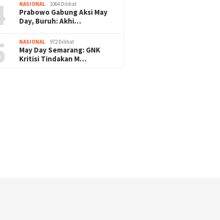
4
NASIONAL
1064 Dilihat
Prabowo Gabung Aksi May
Pengamanan Natal & Mudik Nataru Be
Day, Buruh: Akhi…
ukses, Umat Kristiani Apresiasi : Teri
5
NASIONAL
972 Dilihat
Polri
May Day Semarang: GNK
Kritisi Tindakan M…