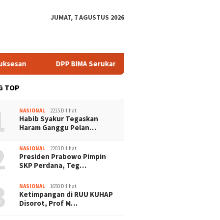
JUMAT, 7 AGUSTUS 2026
san
DPP BIMA Serukan Mitigasi Karhutla Harus Libatkan K
G TOP
1
NASIONAL
2215 Dilihat
Habib Syakur Tegaskan
Haram Ganggu Pelan…
2
NASIONAL
2203 Dilihat
Presiden Prabowo Pimpin
SKP Perdana, Teg…
3
NASIONAL
1650 Dilihat
Ketimpangan di RUU KUHAP
Disorot, Prof M…