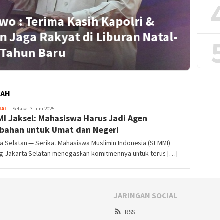
wo : Terima Kasih Kapolri &
n Jaga Rakyat di Liburan Natal-
S
Tahun Baru
TAH
NAL
Redaktur
Selasa, 3 Juni 2025
I Jaksel: Mahasiswa Harus Jadi Agen
bahan untuk Umat dan Negeri
a Selatan — Serikat Mahasiswa Muslimin Indonesia (SEMMI)
g Jakarta Selatan menegaskan komitmennya untuk terus […]
JARINGAN SOCIAL
RSS