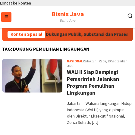
Loncat ke konten
Bisnis Java
Berita Java
Konten Spesial
RUU HAM Perlu Dukungan Publik, Substansi dan Proses Pe
TAG:
DUKUNG PEMULIHAN LINGKUNGAN
NASIONAL
Redaktur
Rabu, 10 September
2025
WALHI Siap Dampingi
Pemerintah Jalankan
Program Pemulihan
Lingkungan
Jakarta — Wahana Lingkungan Hidup
Indonesia (WALHI) yang dipimpin
oleh Direktur Eksekutif Nasional,
Zenzi Suhadi, […]