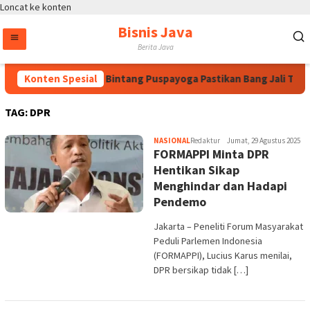
Loncat ke konten
Bisnis Java
Berita Java
as Arahan Megawati, Bintang Puspayoga Pastikan Bang Jali Teru
Konten Spesial
TAG:
DPR
NASIONAL
Redaktur
Jumat, 29 Agustus 2025
FORMAPPI Minta DPR
Hentikan Sikap
Menghindar dan Hadapi
Pendemo
Jakarta – Peneliti Forum Masyarakat
Peduli Parlemen Indonesia
(FORMAPPI), Lucius Karus menilai,
DPR bersikap tidak […]