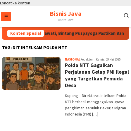
Loncat ke konten
Bisnis Java
Berita Java
Atas Arahan Megawati, Bintang Puspayoga Pastikan Bang Ja
Konten Spesial
TAG:
DIT INTELKAM POLDA NTT
NASIONAL
Redaktur
Kamis, 29 Mei 2025
Polda NTT Gagalkan
Perjalanan Gelap PMI Ilegal
yang Targetkan Pemuda
Desa
Kupang – Direktorat Intelkam Polda
NTT berhasil menggagalkan upaya
pengiriman sepuluh Pekerja Migran
Indonesia (PMI) […]