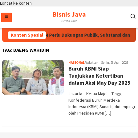
Loncat ke konten
Bisnis Java
Berita Java
Konten Spesial
RUU HAM Perlu Dukungan Publik, Substansi dan Pr
TAG:
DAENG WAHIDIN
NASIONAL
Redaktur
Senin, 28 April 2025
Buruh KBMI Siap
Tunjukkan Ketertiban
dalam Aksi May Day 2025
Jakarta – Ketua Majelis Tinggi
Konfederasi Buruh Merdeka
Indonesia (KBMI) Sunarti, didampingi
oleh Presiden KBMI […]