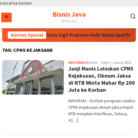
Loncat ke konten
Bisnis Java
Berita Java
Kapolri Jenderal Listyo Sigit Prabowo Hadir dalam Apel Pemb
Konten Spesial
TAG:
CPNS KEJAKSAAN
NASIONAL
Redaktur
Sabtu, 1 Januari 2022
Janji Manis Loloskan CPNS
Kejaksaan, Oknum Jaksa
di NTB Minta Mahar Rp 200
Juta ke Korban
MATARAM – Korban penipuan seleksi
CPNS Kejaksaan oknum jaksa Kejati
NTB menjalani klarifikasi, Selasa,
4 […]