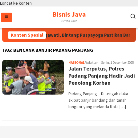
Loncat ke konten
Bisnis Java
Berita Java
Atas Arahan Megawati, Bintang Puspayoga Pastikan Bang Ja
Konten Spesial
TAG:
BENCANA BANJIR PADANG PANJANG
NASIONAL
Redaktur
Senin, 1 Desember 2025
Jalan Terputus, Polres
Padang Panjang Hadir Jadi
Penolong Korban
Padang Panjang – Di tengah duka
akibat banjir bandang dan tanah
longsor yang melanda Kota […]