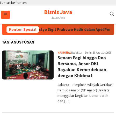
Loncat ke konten
Bisnis Java
Berita Java
Kapolri Jenderal Listyo Sigit Prabowo Hadir dalam Apel Pembu
Konten Spesial
TAG:
AGUSTUSAN
NASIONAL
Redaktur
Senin, 18 Agustus 2025
Senam Pagi hingga Doa
Bersama, Ansor DKI
Rayakan Kemerdekaan
dengan Khidmat
Jakarta – Pimpinan Wilayah Gerakan
Pemuda Ansor (GP Ansor) Jakarta
menggelar kegiatan donor darah
dan […]