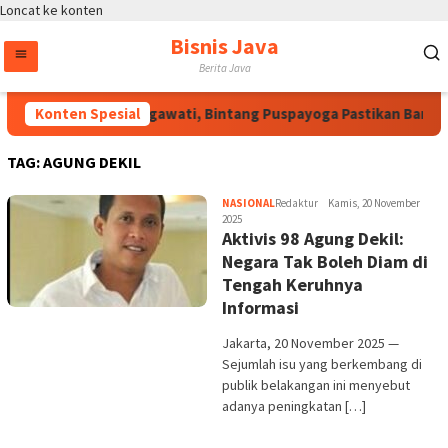
Loncat ke konten
Bisnis Java
Berita Java
Konten Spesial
Atas Arahan Megawati, Bintang Puspayoga Pastikan Bang J
TAG:
AGUNG DEKIL
NASIONAL
Redaktur
Kamis, 20 November
2025
Aktivis 98 Agung Dekil:
Negara Tak Boleh Diam di
Tengah Keruhnya
Informasi
Jakarta, 20 November 2025 —
Sejumlah isu yang berkembang di
publik belakangan ini menyebut
adanya peningkatan […]