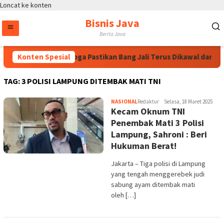
Loncat ke konten
Bisnis Java
Berita Java
ati, Bintang Puspayoga Pastikan Bang Jali Terus Dikawal dan D
Konten Spesial
TAG:
3 POLISI LAMPUNG DITEMBAK MATI TNI
NASIONAL
Redaktur
Selasa, 18 Maret 2025
Kecam Oknum TNI
Penembak Mati 3 Polisi
Lampung, Sahroni : Beri
Hukuman Berat!
Jakarta – Tiga polisi di Lampung
yang tengah menggerebek judi
sabung ayam ditembak mati
oleh […]