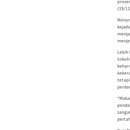
proses
(19/11
Menuru
kejadi
menja
menje
Lebih 
tokoh
kehar
keker
tetap
perda
“Maka
pendah
sangat
pertah