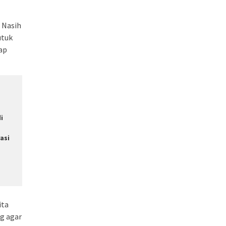
 Nasih
utuk
ap
i
asi
ita
ng agar