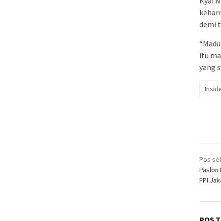
Kyai 
kehar
demi t
“Madu
itu ma
yang s
Insid
Nav
Pos se
pos
Paslon
FPI Jak
POS T