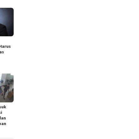
 Harus
as
suk
i
dan
ban