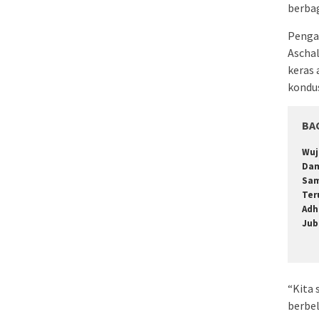
berbag
Penga
Aschal
keras 
kondus
BA
Wuj
Dam
Sam
Ter
Adh
Jub
“Kita 
berbel