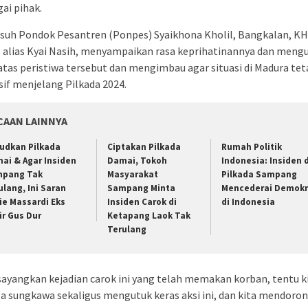
ai pihak.
suh Pondok Pesantren (Ponpes) Syaikhona Kholil, Bangkalan, KH
 alias Kyai Nasih, menyampaikan rasa keprihatinannya dan meng
atas peristiwa tersebut dan mengimbau agar situasi di Madura tet
if menjelang Pilkada 2024.
CAAN LAINNYA
udkan Pilkada
Ciptakan Pilkada
Rumah Politik
ai & Agar Insiden
Damai, Tokoh
Indonesia: Insiden d
pang Tak
Masyarakat
Pilkada Sampang
ulang, Ini Saran
Sampang Minta
Mencederai Demokr
ie Massardi Eks
Insiden Carok di
di Indonesia
ir Gus Dur
Ketapang Laok Tak
Terulang
sayangkan kejadian carok ini yang telah memakan korban, tentu k
a sungkawa sekaligus mengutuk keras aksi ini, dan kita mendoro