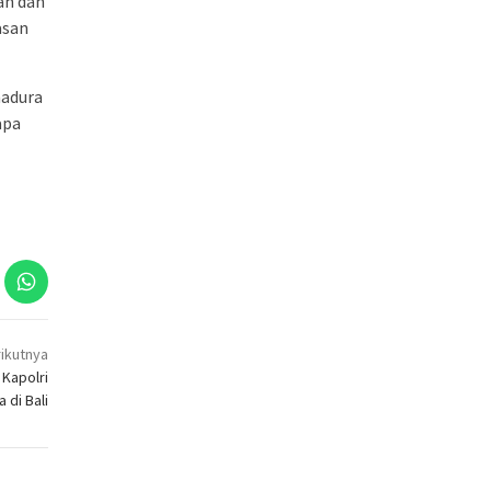
an dan
asan
madura
apa
ikutnya
 Kapolri
 di Bali