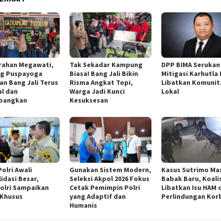
rahan Megawati,
Tak Sekadar Kampung
DPP BIMA Serukan
ng Puspayoga
Biasa! Bang Jali Bikin
Mitigasi Karhutla
an Bang Jali Terus
Risma Angkat Topi,
Libatkan Komunit
l dan
Warga Jadi Kunci
Lokal
bangkan
Kesuksesan
olri Awali
Gunakan Sistem Modern,
Kasus Sutrimo Ma
idasi Besar,
Seleksi Akpol 2026 Fokus
Babak Baru, Koalis
olri Sampaikan
Cetak Pemimpin Polri
Libatkan Isu HAM 
 Khusus
yang Adaptif dan
Perlindungan Kor
Humanis