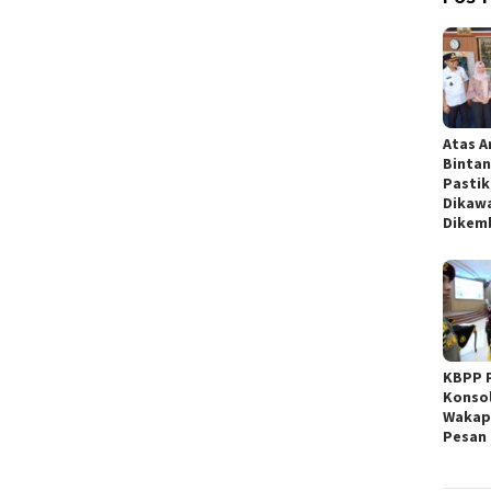
Atas A
Binta
Pastik
Dikawa
Dikem
KBPP P
Konsol
Wakap
Pesan