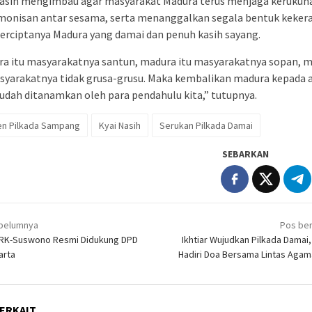
Nasih mengimbau agar masyarakat Madura terus menjaga kerukun
monisan antar sesama, serta menanggalkan segala bentuk keker
erciptanya Madura yang damai dan penuh kasih sayang.
ra itu masyarakatnya santun, madura itu masyarakatnya sopan, 
syarakatnya tidak grusa-grusu. Maka kembalikan madura kepada 
udah ditanamkan oleh para pendahulu kita,” tutupnya.
en Pilkada Sampang
Kyai Nasih
Serukan Pilkada Damai
SEBARKAN
igasi
belumnya
Pos ber
 RK-Suswono Resmi Didukung DPD
Ikhtiar Wujudkan Pilkada Damai,
arta
Hadiri Doa Bersama Lintas Agama
ERKAIT