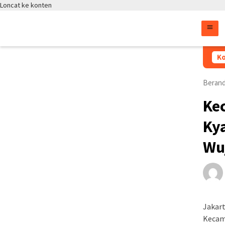
Loncat ke konten
Atas Ar
Ko
Beran
Ke
Kya
Wu
Jakart
Kecam