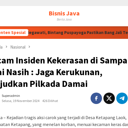
Bisnis Java
Berita Java
ahan Megawati, Bintang Puspayoga Pastikan Bang Jali Terus Dik
nten Spesial
da
Nasional
cam Insiden Kekerasan di Sampa
i Nasih : Jaga Kerukunan,
judkan Pilkada Damai
Superadmin
Selasa, 19 November 2024
426 Dilihat
a – Kejadian tragis aksi carok yang terjadi di Desa Ketapang Laok,
atan Ketapang, yang menelan korban, menuai kecaman keras dar