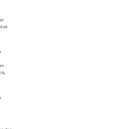
ar
ntuk
a
an
ra,
a