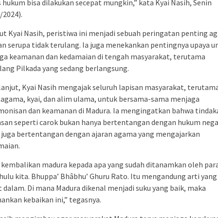
 hukum bisa dilakukan secepat mungkin,” kata Kyai Nasih, Senin
/2024).
t Kyai Nasih, peristiwa ini menjadi sebuah peringatan penting ag
an serupa tidak terulang. Ia juga menekankan pentingnya upaya u
ga keamanan dan kedamaian di tengah masyarakat, terutama
lang Pilkada yang sedang berlangsung.
lanjut, Kyai Nasih mengajak seluruh lapisan masyarakat, terutam
 agama, kyai, dan alim ulama, untuk bersama-sama menjaga
monisan dan keamanan di Madura. Ia mengingatkan bahwa tindak
asan seperti carok bukan hanya bertentangan dengan hukum nega
i juga bertentangan dengan ajaran agama yang mengajarkan
maian.
 kembalikan madura kepada apa yang sudah ditanamkan oleh par
ulu kita. Bhuppa’ Bhâbhu’ Ghuru Rato. Itu mengandung arti yang
 dalam. Di mana Madura dikenal menjadi suku yang baik, maka
ankan kebaikan ini,” tegasnya.